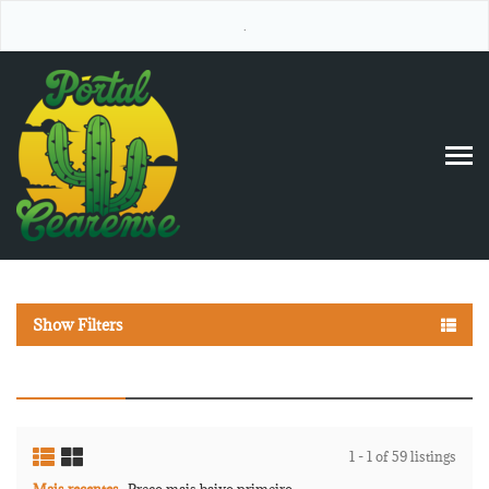
.
Show Filters
1 - 1 of 59 listings