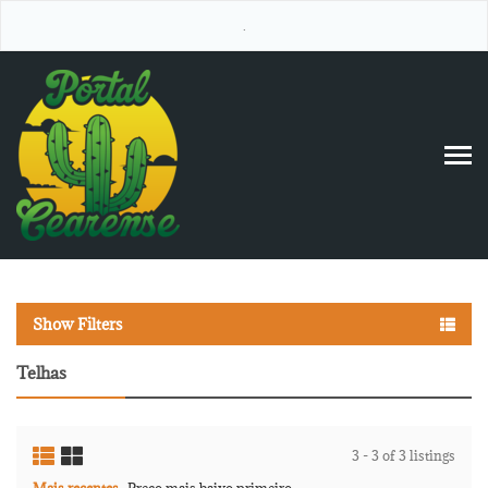
.
Show Filters
Telhas
3 - 3 of 3 listings