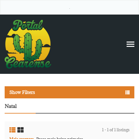
.
Show Filters
Natal
1 - 1 of 1 listings