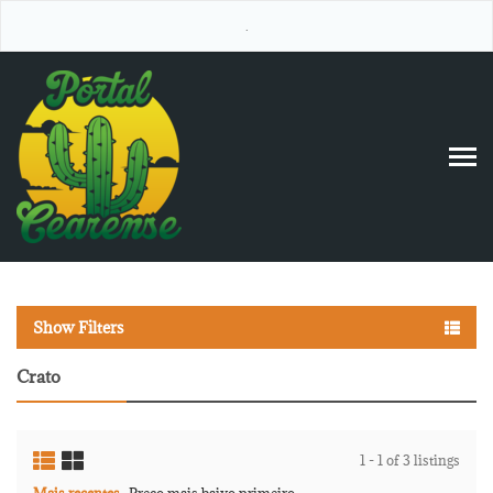
.
Show Filters
Crato
1 - 1 of 3 listings